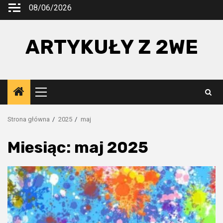
Przejdź
08/06/2026
do
treści
ARTYKUŁY Z 2WE
Menu
główne
Strona główna
2025
maj
Miesiąc:
maj 2025