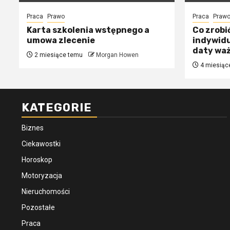
Praca
Prawo
Praca
Praw
Karta szkolenia wstępnego a
Co zrobi
umowa zlecenie
indywidu
daty wa
2 miesiące temu
Morgan Howen
4 miesiąc
KATEGORIE
Biznes
Ciekawostki
Horoskop
Motoryzacja
Nieruchomości
Pozostałe
Praca