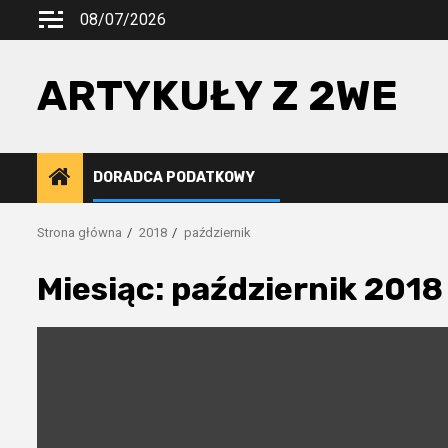
Przejdź
08/07/2026
do
treści
ARTYKUŁY Z 2WE
DORADCA PODATKOWY
Strona główna
2018
październik
Miesiąc:
październik 2018