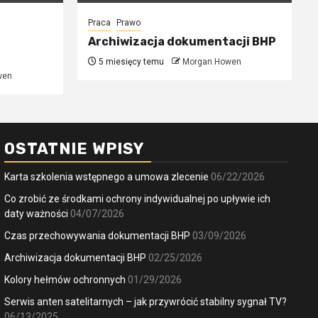
Praca
Prawo
Archiwizacja dokumentacji BHP
5 miesięcy temu
Morgan Howen
wen
OSTATNIE WPISY
Karta szkolenia wstępnego a umowa zlecenie
06/22/2026
Co zrobić ze środkami ochrony indywidualnej po upływie ich
daty ważności
04/07/2026
Czas przechowywania dokumentacji BHP
03/09/2026
Archiwizacja dokumentacji BHP
02/25/2026
Kolory hełmów ochronnych
01/29/2026
Serwis anten satelitarnych – jak przywrócić stabilny sygnał TV?
06/13/2025