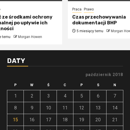
o
Praca
Prawo
ć ze środkami ochrony
Czas przechowywania
alnej po upływie ich
dokumentacji BHP
żności
5 miesięcy temu
Morgan Ho
e temu
Morgan Howen
DATY
październik 2018
P
W
Ś
C
P
S
N
1
2
3
4
5
6
7
8
9
10
11
12
13
14
15
16
17
18
19
20
21