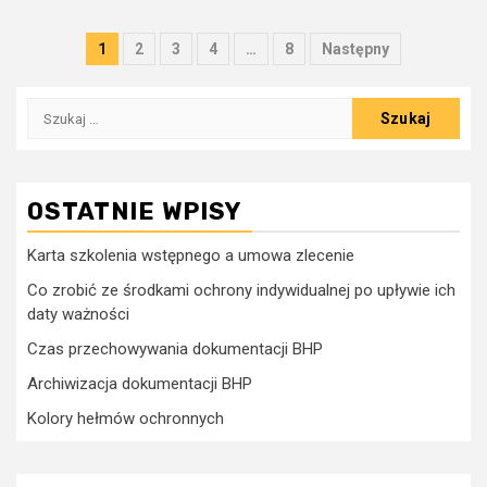
Stronicowanie
1
2
3
4
…
8
Następny
wpisów
Szukaj:
OSTATNIE WPISY
Karta szkolenia wstępnego a umowa zlecenie
Co zrobić ze środkami ochrony indywidualnej po upływie ich
daty ważności
Czas przechowywania dokumentacji BHP
Archiwizacja dokumentacji BHP
Kolory hełmów ochronnych