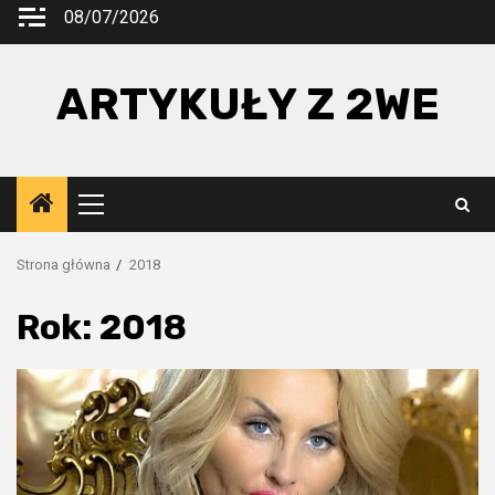
Przejdź
08/07/2026
do
treści
ARTYKUŁY Z 2WE
Menu
główne
Strona główna
2018
Rok:
2018