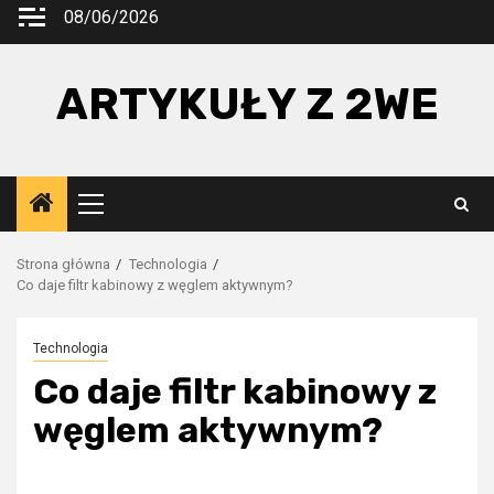
Przejdź
08/06/2026
do
treści
ARTYKUŁY Z 2WE
Menu
główne
Strona główna
Technologia
Co daje filtr kabinowy z węglem aktywnym?
Technologia
Co daje filtr kabinowy z
węglem aktywnym?