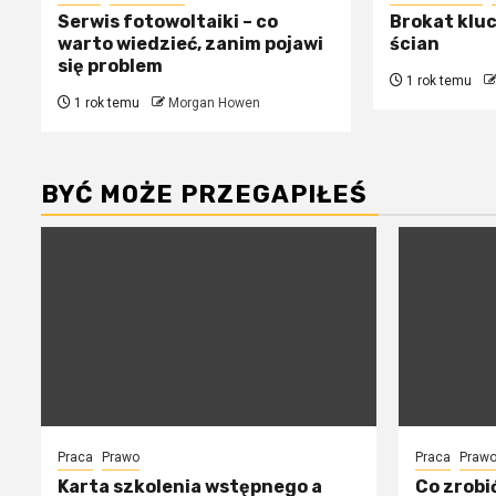
Serwis fotowoltaiki – co
Brokat klu
warto wiedzieć, zanim pojawi
ścian
się problem
1 rok temu
1 rok temu
Morgan Howen
BYĆ MOŻE PRZEGAPIŁEŚ
Praca
Prawo
Praca
Praw
Karta szkolenia wstępnego a
Co zrobi