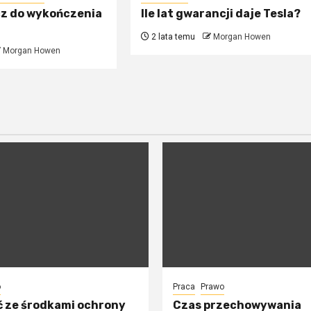
cz do wykończenia
Ile lat gwarancji daje Tesla?
2 lata temu
Morgan Howen
Morgan Howen
o
Praca
Prawo
ć ze środkami ochrony
Czas przechowywania