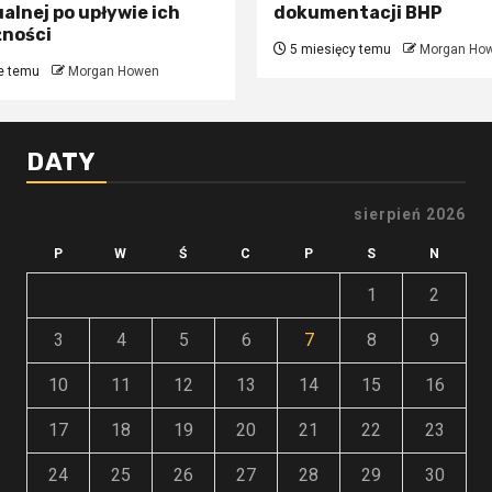
alnej po upływie ich
dokumentacji BHP
żności
5 miesięcy temu
Morgan Ho
e temu
Morgan Howen
DATY
sierpień 2026
P
W
Ś
C
P
S
N
1
2
3
4
5
6
7
8
9
10
11
12
13
14
15
16
17
18
19
20
21
22
23
24
25
26
27
28
29
30