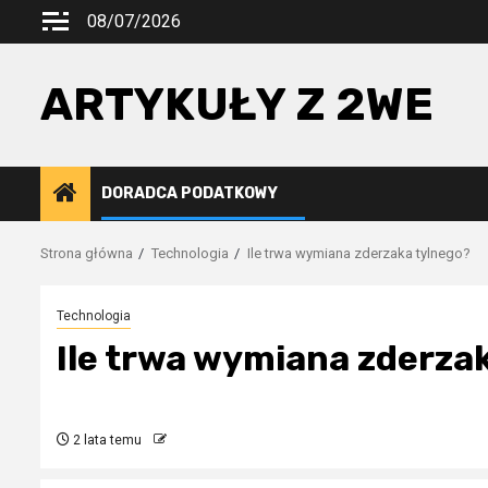
Przejdź
08/07/2026
do
treści
ARTYKUŁY Z 2WE
DORADCA PODATKOWY
Strona główna
Technologia
Ile trwa wymiana zderzaka tylnego?
Technologia
Ile trwa wymiana zderza
2 lata temu