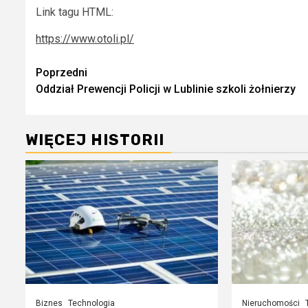
Link tagu HTML:
https://www.otoli.pl/
Zobacz
Poprzedni
Oddział Prewencji Policji w Lublinie szkoli żołnierzy
wpisy
WIĘCEJ HISTORII
Biznes
Technologia
Nieruchomości