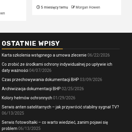
5 miesięcy temu
Morgan Howen
wen
OSTATNIE WPISY
Karta szkolenia wstępnego a umowa zlecenie
06/22/2026
Co zrobić ze środkami ochrony indywidualnej po upływie ich
daty ważności
04/07/2026
Czas przechowywania dokumentacji BHP
03/09/2026
Archiwizacja dokumentacji BHP
02/25/2026
Kolory hełmów ochronnych
01/29/2026
Serwis anten satelitarnych – jak przywrócić stabilny sygnał TV?
06/13/2025
Serwis fotowoltaiki – co warto wiedzieć, zanim pojawi się
problem
06/13/2025