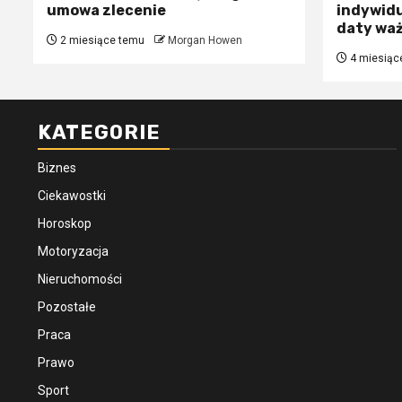
umowa zlecenie
indywidu
daty wa
2 miesiące temu
Morgan Howen
4 miesiąc
KATEGORIE
Biznes
Ciekawostki
Horoskop
Motoryzacja
Nieruchomości
Pozostałe
Praca
Prawo
Sport