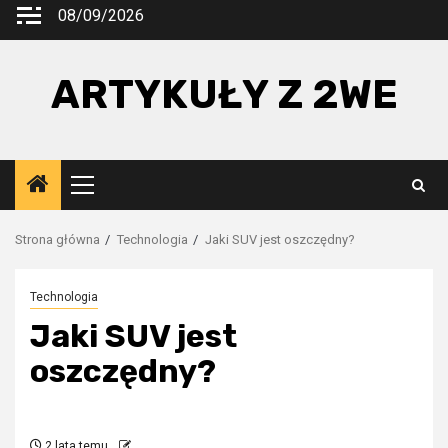
Przejdź
08/09/2026
do
treści
ARTYKUŁY Z 2WE
Menu
główne
Strona główna
Technologia
Jaki SUV jest oszczędny?
Technologia
Jaki SUV jest
oszczędny?
2 lata temu