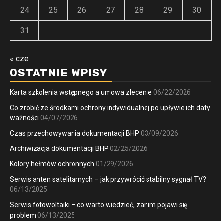
24
25
26
27
28
29
30
31
« cze
OSTATNIE WPISY
Karta szkolenia wstępnego a umowa zlecenie
06/22/2026
Co zrobić ze środkami ochrony indywidualnej po upływie ich daty
ważności
04/07/2026
Czas przechowywania dokumentacji BHP
03/09/2026
Archiwizacja dokumentacji BHP
02/25/2026
Kolory hełmów ochronnych
01/29/2026
Serwis anten satelitarnych – jak przywrócić stabilny sygnał TV?
06/13/2025
Serwis fotowoltaiki – co warto wiedzieć, zanim pojawi się
problem
06/13/2025