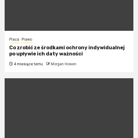
Praca
Prawo
Co zrobić ze środkami ochrony indywidualnej
po upływie ich daty ważności
4 miesiące temu
Morgan Howen