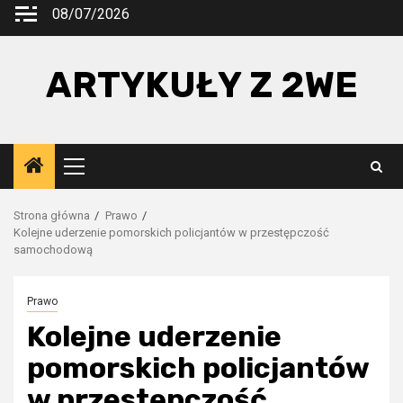
Przejdź
08/07/2026
do
treści
ARTYKUŁY Z 2WE
Menu
główne
Strona główna
Prawo
Kolejne uderzenie pomorskich policjantów w przestępczość
samochodową
Prawo
Kolejne uderzenie
pomorskich policjantów
w przestępczość