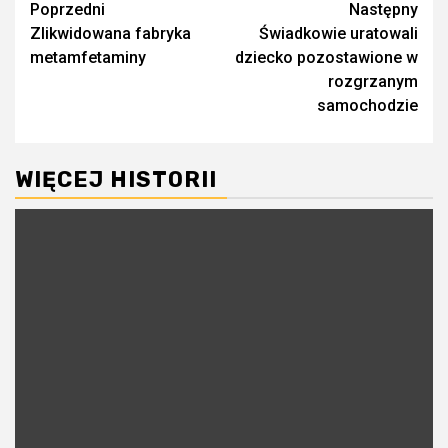
Zobacz
Poprzedni
Następny
Zlikwidowana fabryka
Świadkowie uratowali
wpisy
metamfetaminy
dziecko pozostawione w
rozgrzanym
samochodzie
WIĘCEJ HISTORII