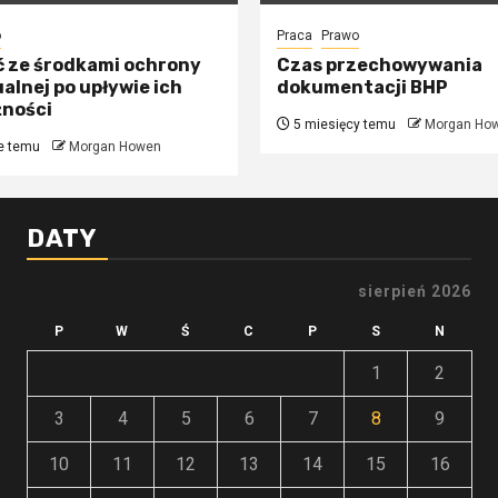
o
Praca
Prawo
ć ze środkami ochrony
Czas przechowywania
alnej po upływie ich
dokumentacji BHP
żności
5 miesięcy temu
Morgan Ho
e temu
Morgan Howen
DATY
sierpień 2026
P
W
Ś
C
P
S
N
1
2
3
4
5
6
7
8
9
10
11
12
13
14
15
16