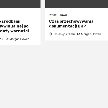
Praca
Prawo
e środkami
Czas przechowywania
dywidualnej po
dokumentacji BHP
 daty ważności
5 miesięcy temu
Morgan Howen
mu
Morgan Howen