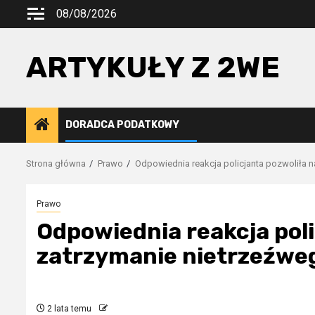
Przejdź
08/08/2026
do
treści
ARTYKUŁY Z 2WE
DORADCA PODATKOWY
Strona główna
Prawo
Odpowiednia reakcja policjanta pozwoliła 
Prawo
Odpowiednia reakcja poli
zatrzymanie nietrzeźwe
2 lata temu