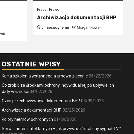
Praca
Prawo
Archiwizacja dokumentacji BHP
5 miesięcy temu
Morgan Howen
wen
OSTATNIE WPISY
Karta szkolenia wstępnego a umowa zlecenie
06/22/2026
Co zrobić ze środkami ochrony indywidualnej po upływie ich
daty ważności
04/07/2026
Czas przechowywania dokumentacji BHP
03/09/2026
Archiwizacja dokumentacji BHP
02/25/2026
Kolory hełmów ochronnych
01/29/2026
Serwis anten satelitarnych – jak przywrócić stabilny sygnał TV?