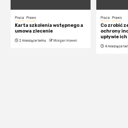
Praca
Prawo
Praca
Prawo
Karta szkolenia wstępnego a
Co zrobić z
umowa zlecenie
ochrony in
upływie ich
2 miesiące temu
Morgan Howen
4 miesiące te