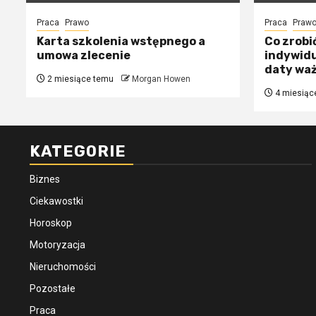
Praca
Prawo
Praca
Praw
Karta szkolenia wstępnego a
Co zrobi
umowa zlecenie
indywidu
daty wa
2 miesiące temu
Morgan Howen
4 miesiąc
KATEGORIE
Biznes
Ciekawostki
Horoskop
Motoryzacja
Nieruchomości
Pozostałe
Praca