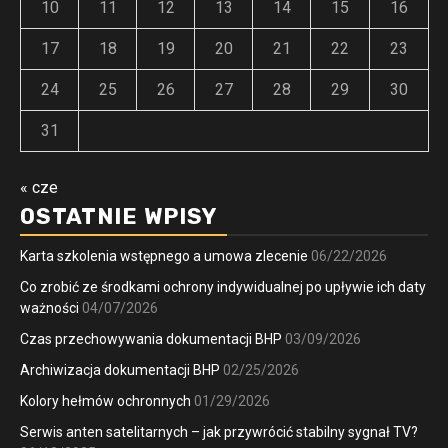
10
11
12
13
14
15
16
17
18
19
20
21
22
23
24
25
26
27
28
29
30
31
« cze
OSTATNIE WPISY
Karta szkolenia wstępnego a umowa zlecenie
06/22/2026
Co zrobić ze środkami ochrony indywidualnej po upływie ich daty
ważności
04/07/2026
Czas przechowywania dokumentacji BHP
03/09/2026
Archiwizacja dokumentacji BHP
02/25/2026
Kolory hełmów ochronnych
01/29/2026
Serwis anten satelitarnych – jak przywrócić stabilny sygnał TV?