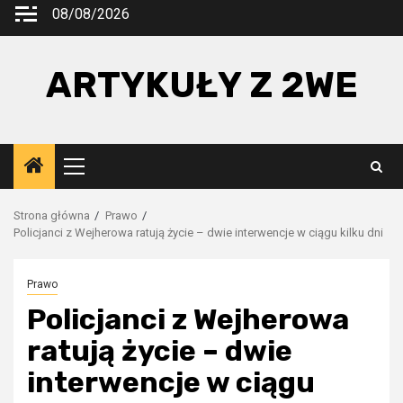
Przejdź
08/08/2026
do
treści
ARTYKUŁY Z 2WE
Menu
główne
Strona główna
Prawo
Policjanci z Wejherowa ratują życie – dwie interwencje w ciągu kilku dni
Prawo
Policjanci z Wejherowa
ratują życie – dwie
interwencje w ciągu