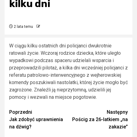
kilku dni
2 lata temu
W ciągu kilku ostatnich dni policjanci dwukrotnie
ratowali życie. Wczoraj rodzice dziecka, które uległo
wypadkowi podczas spaceru udzielali wsparcia i
przeprowadzili pilotaż, a kilka dni wcześniej policjanci z
referatu patrolowo-interwencyjnego z wejherowskiej
komendy poszukiwali nastolatki, której życie mogło być
zagrożone. Znaleźli ją nieprzytomną, udzielili jej
pomocy i wezwali na miejsce pogotowie.
Zobacz
Poprzedni
Następny
Jak zdobyć uprawnienia
Pościg za 26-latkiem „na
wpisy
na dźwig?
zakazie”