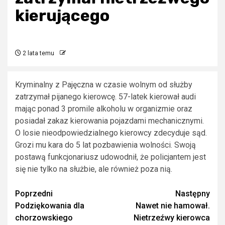
kierującego
2 lata temu
Kryminalny z Pajęczna w czasie wolnym od służby
zatrzymał pijanego kierowcę. 57-latek kierował audi
mając ponad 3 promile alkoholu w organizmie oraz
posiadał zakaz kierowania pojazdami mechanicznymi.
O losie nieodpowiedzialnego kierowcy zdecyduje sąd.
Grozi mu kara do 5 lat pozbawienia wolności. Swoją
postawą funkcjonariusz udowodnił, że policjantem jest
się nie tylko na służbie, ale również poza nią.
Zobacz
Poprzedni
Następny
Podziękowania dla
Nawet nie hamował.
wpisy
chorzowskiego
Nietrzeźwy kierowca