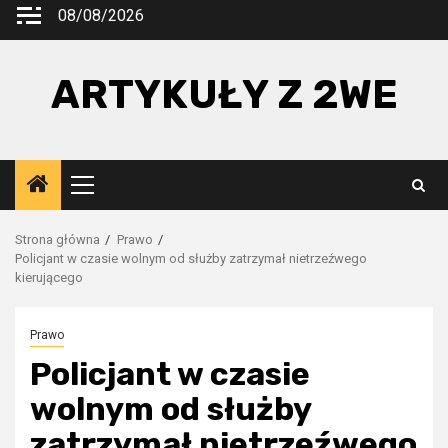
Przejdź
08/08/2026
do
treści
ARTYKUŁY Z 2WE
Menu
główne
Strona główna
Prawo
Policjant w czasie wolnym od służby zatrzymał nietrzeźwego
kierującego
Prawo
Policjant w czasie
wolnym od służby
zatrzymał nietrzeźwego