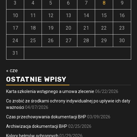
3
4
5
6
7
8
9
10
11
12
13
14
15
16
17
18
19
20
21
22
23
24
25
26
27
28
29
30
31
« cze
OSTATNIE WPISY
Karta szkolenia wstępnego a umowa zlecenie
06/22/2026
Co zrobić ze środkami ochrony indywidualnej po upływie ich daty
ważności
04/07/2026
Czas przechowywania dokumentacji BHP
03/09/2026
Archiwizacja dokumentacji BHP
02/25/2026
Kolory hełmów ochronnych
01/29/2026