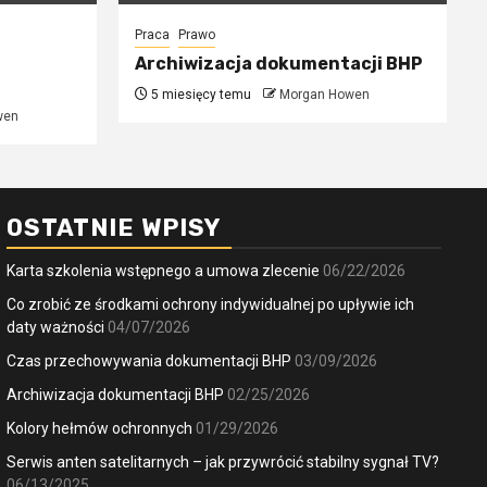
Praca
Prawo
Archiwizacja dokumentacji BHP
5 miesięcy temu
Morgan Howen
wen
OSTATNIE WPISY
Karta szkolenia wstępnego a umowa zlecenie
06/22/2026
Co zrobić ze środkami ochrony indywidualnej po upływie ich
daty ważności
04/07/2026
Czas przechowywania dokumentacji BHP
03/09/2026
Archiwizacja dokumentacji BHP
02/25/2026
Kolory hełmów ochronnych
01/29/2026
Serwis anten satelitarnych – jak przywrócić stabilny sygnał TV?
06/13/2025