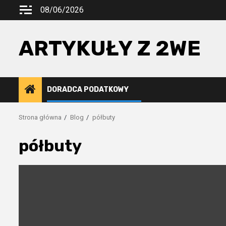
Przejdź
08/06/2026
do
treści
ARTYKUŁY Z 2WE
DORADCA PODATKOWY
Strona główna
Blog
półbuty
półbuty