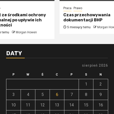
o
Praca
Prawo
ć ze środkami ochrony
Czas przechowywania
alnej po upływie ich
dokumentacji BHP
żności
5 miesięcy temu
Morgan Ho
e temu
Morgan Howen
DATY
sierpień 2026
P
W
Ś
C
P
S
N
1
2
3
4
5
6
7
8
9
10
11
12
13
14
15
16