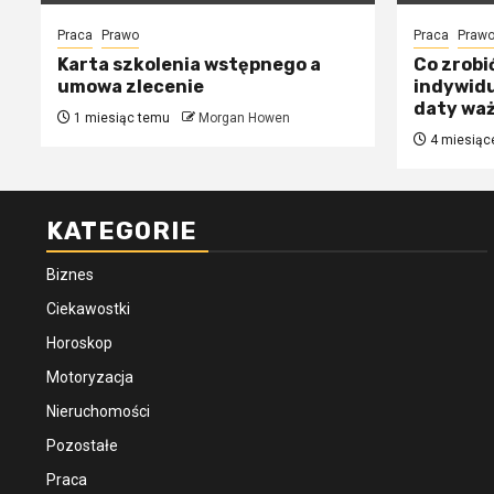
Praca
Prawo
Praca
Praw
Karta szkolenia wstępnego a
Co zrobi
umowa zlecenie
indywidu
daty wa
1 miesiąc temu
Morgan Howen
4 miesiąc
KATEGORIE
Biznes
Ciekawostki
Horoskop
Motoryzacja
Nieruchomości
Pozostałe
Praca