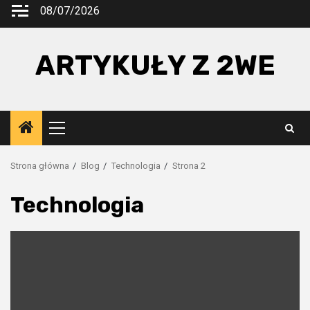
Przejdź
08/07/2026
do
treści
ARTYKUŁY Z 2WE
Menu
główne
Strona główna
Blog
Technologia
Strona 2
Technologia