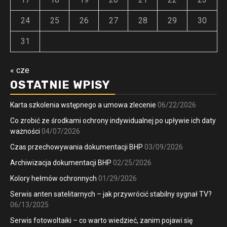
24
25
26
27
28
29
30
31
« cze
OSTATNIE WPISY
Karta szkolenia wstępnego a umowa zlecenie
06/22/2026
Co zrobić ze środkami ochrony indywidualnej po upływie ich daty
ważności
04/07/2026
Czas przechowywania dokumentacji BHP
03/09/2026
Archiwizacja dokumentacji BHP
02/25/2026
Kolory hełmów ochronnych
01/29/2026
Serwis anten satelitarnych – jak przywrócić stabilny sygnał TV?
06/13/2025
Serwis fotowoltaiki – co warto wiedzieć, zanim pojawi się