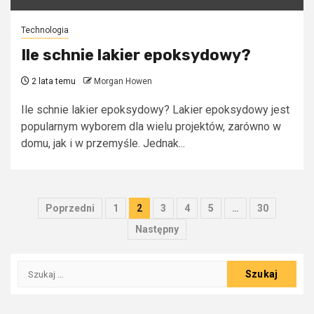
Technologia
Ile schnie lakier epoksydowy?
2 lata temu
Morgan Howen
Ile schnie lakier epoksydowy? Lakier epoksydowy jest
popularnym wyborem dla wielu projektów, zarówno w
domu, jak i w przemyśle. Jednak...
Stronicowanie
Poprzedni
1
2
3
4
5
…
30
wpisów
Następny
Szukaj: