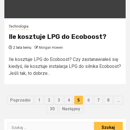
Technologia
Ile kosztuje LPG do Ecoboost?
2 lata temu
Morgan Howen
Ile kosztuje LPG do Ecoboost? Czy zastanawiałeś się
kiedyś, ile kosztuje instalacja LPG do silnika Ecoboost?
Jeśli tak, to dobrze...
Stronicowanie
Poprzedni
1
2
3
4
5
6
7
8
…
wpisów
30
Następny
Szukaj: