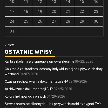
10
11
12
13
14
15
16
17
18
19
20
21
22
23
24
25
26
27
28
29
30
31
« cze
OSTATNIE WPISY
Karta szkolenia wstępnego a umowa zlecenie
06/22/2026
Co zrobić ze środkami ochrony indywidualnej po upływie ich daty
ważności
04/07/2026
Czas przechowywania dokumentacji BHP
03/09/2026
Archiwizacja dokumentacji BHP
02/25/2026
Kolory hełmów ochronnych
01/29/2026
Serwis anten satelitarnych – jak przywrócić stabilny sygnał TV?