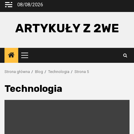
Przejdź
08/08/2026
do
treści
ARTYKUŁY Z 2WE
Menu
główne
Strona główna
Blog
Technologia
Strona 5
Technologia