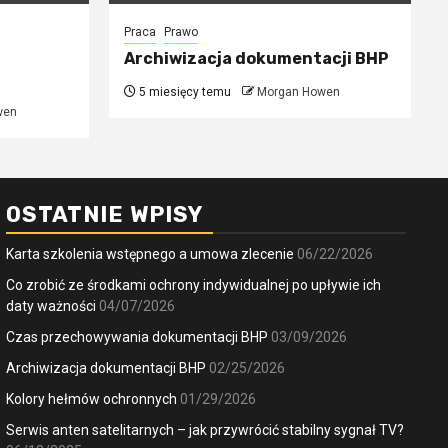
Praca
Prawo
Archiwizacja dokumentacji BHP
5 miesięcy temu
Morgan Howen
wen
OSTATNIE WPISY
Karta szkolenia wstępnego a umowa zlecenie
06/22/2026
Co zrobić ze środkami ochrony indywidualnej po upływie ich
daty ważności
04/07/2026
Czas przechowywania dokumentacji BHP
03/09/2026
Archiwizacja dokumentacji BHP
02/25/2026
Kolory hełmów ochronnych
01/29/2026
Serwis anten satelitarnych – jak przywrócić stabilny sygnał TV?