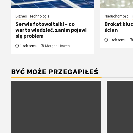
Biznes
Technologia
Nieruchomości
Serwis fotowoltaiki – co
Brokat klu
warto wiedzieć, zanim pojawi
ścian
się problem
1 rok temu
1 rok temu
Morgan Howen
BYĆ MOŻE PRZEGAPIŁEŚ