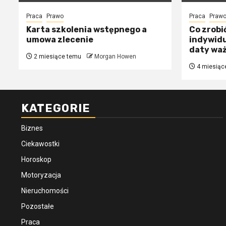
Praca
Prawo
Praca
Praw
Karta szkolenia wstępnego a
Co zrobi
umowa zlecenie
indywidu
daty wa
2 miesiące temu
Morgan Howen
4 miesiąc
KATEGORIE
Biznes
Ciekawostki
Horoskop
Motoryzacja
Nieruchomości
Pozostałe
Praca