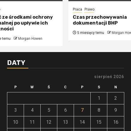
o
Praca
Prawo
ć ze środkami ochrony
Czas przechowywania
alnej po upływie ich
dokumentacji BHP
żności
5 miesięcy temu
Morgan Ho
e temu
Morgan Howen
DATY
sierpień 2026
P
W
Ś
C
P
S
N
1
2
3
4
5
6
7
8
9
10
11
12
13
14
15
16