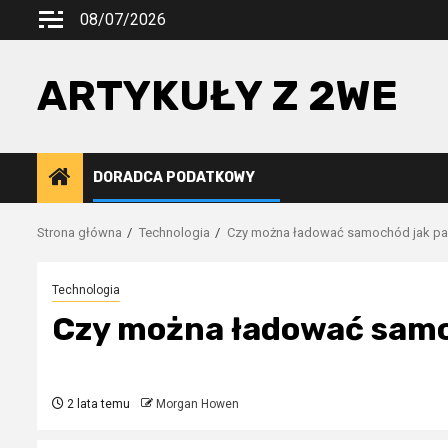
Przejdź
08/07/2026
do
treści
ARTYKUŁY Z 2WE
DORADCA PODATKOWY
Strona główna
Technologia
Czy można ładować samochód jak p
Technologia
Czy można ładować samo
2 lata temu
Morgan Howen