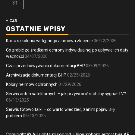
31
« cze
OSTATNIE WPISY
Karta szkolenia wstępnego a umowa zlecenie
06/22/2026
Co zrobić ze środkami ochrony indywidualnej po upływie ich daty
ważności
04/07/2026
Czas przechowywania dokumentacji BHP
03/09/2026
Archiwizacja dokumentacji BHP
02/25/2026
Kolory hełmów ochronnych
01/29/2026
Serwis anten satelitarnych – jak przywrócić stabilny sygnał TV?
06/13/2025
Serwis fotowoltaiki – co warto wiedzieć, zanim pojawi się
problem
06/13/2025
Copyright © All rights reserved.
|
Newsphere
autorstwa AF