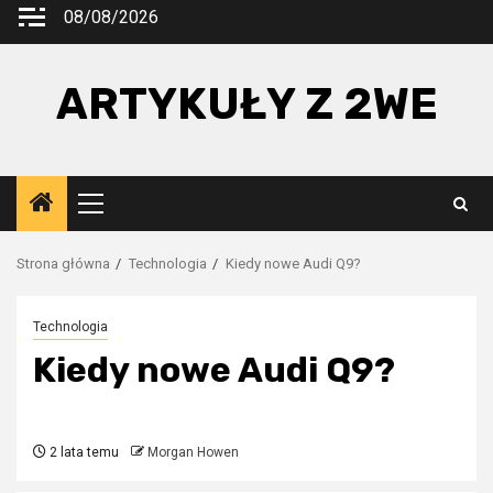
Przejdź
08/08/2026
do
treści
ARTYKUŁY Z 2WE
Menu
główne
Strona główna
Technologia
Kiedy nowe Audi Q9?
Technologia
Kiedy nowe Audi Q9?
2 lata temu
Morgan Howen