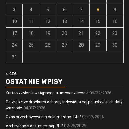
3
4
5
6
7
8
9
10
11
12
13
14
15
16
17
18
19
20
21
22
23
24
25
26
27
28
29
30
31
« cze
OSTATNIE WPISY
Karta szkolenia wstępnego a umowa zlecenie
06/22/2026
Co zrobić ze środkami ochrony indywidualnej po upływie ich daty
ważności
04/07/2026
Czas przechowywania dokumentacji BHP
03/09/2026
Archiwizacja dokumentacji BHP
02/25/2026