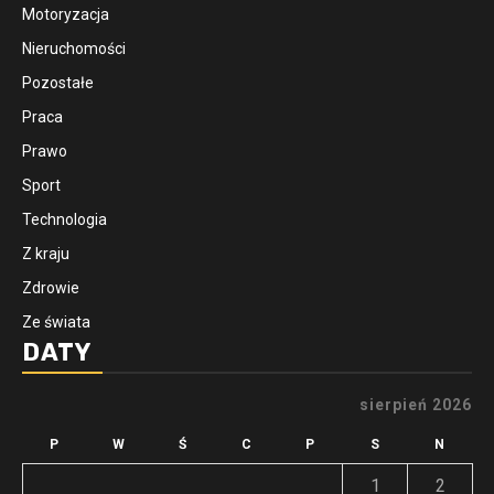
Motoryzacja
Nieruchomości
Pozostałe
Praca
Prawo
Sport
Technologia
Z kraju
Zdrowie
Ze świata
DATY
sierpień 2026
P
W
Ś
C
P
S
N
1
2