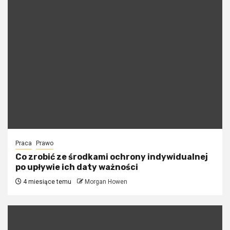
Praca
Prawo
Co zrobić ze środkami ochrony indywidualnej
po upływie ich daty ważności
4 miesiące temu
Morgan Howen